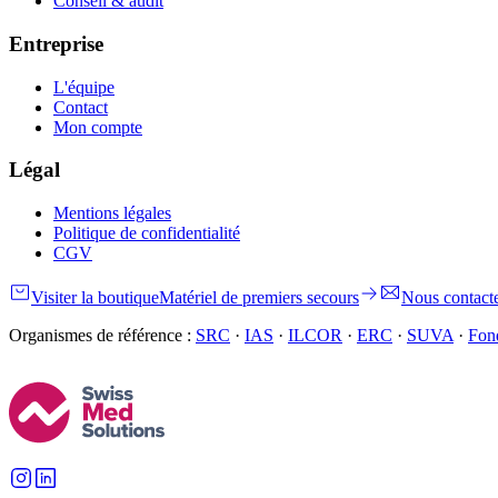
Conseil & audit
Entreprise
L'équipe
Contact
Mon compte
Légal
Mentions légales
Politique de confidentialité
CGV
Visiter la boutique
Matériel de premiers secours
Nous contact
Organismes de référence :
SRC
·
IAS
·
ILCOR
·
ERC
·
SUVA
·
Fond