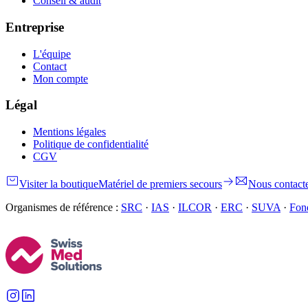
Conseil & audit
Entreprise
L'équipe
Contact
Mon compte
Légal
Mentions légales
Politique de confidentialité
CGV
Visiter la boutique
Matériel de premiers secours
Nous contact
Organismes de référence :
SRC
·
IAS
·
ILCOR
·
ERC
·
SUVA
·
Fond