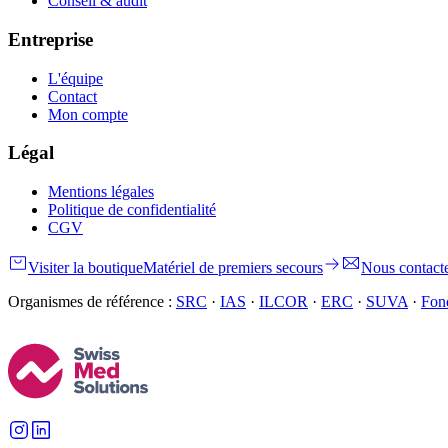
Conseil & audit
Entreprise
L'équipe
Contact
Mon compte
Légal
Mentions légales
Politique de confidentialité
CGV
Visiter la boutique
Matériel de premiers secours
Nous contact
Organismes de référence :
SRC
·
IAS
·
ILCOR
·
ERC
·
SUVA
·
Fond