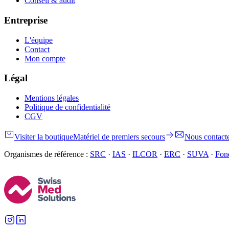
Conseil & audit
Entreprise
L'équipe
Contact
Mon compte
Légal
Mentions légales
Politique de confidentialité
CGV
Visiter la boutique
Matériel de premiers secours
Nous contact
Organismes de référence :
SRC
·
IAS
·
ILCOR
·
ERC
·
SUVA
·
Fond